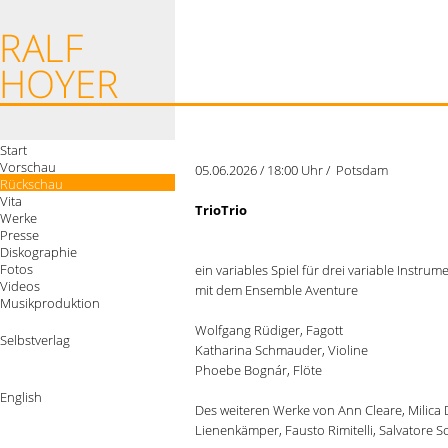
Start
Vorschau
05.06.2026 / 18:00 Uhr / Potsdam
Rückschau
Vita
TrioTrio
Werke
Presse
Diskographie
Fotos
ein variables Spiel für drei variable Instrum
Videos
mit dem Ensemble Aventure
Musikproduktion
Wolfgang Rüdiger, Fagott
Selbstverlag
Katharina Schmauder, Violine
Phoebe Bognár, Flöte
English
Des weiteren Werke von Ann Cleare, Milica 
Lienenkämper, Fausto Rimitelli, Salvatore S