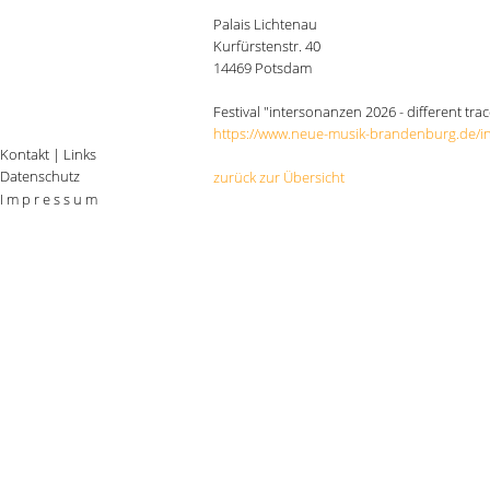
Palais Lichtenau
Kurfürstenstr. 40
14469 Potsdam
Festival "intersonanzen 2026 - different tra
https://www.neue-musik-brandenburg.de/i
Kontakt
|
Links
Datenschutz
zurück zur Übersicht
I m p r e s s u m