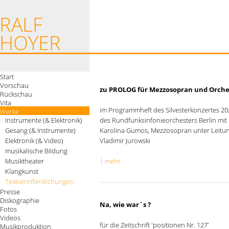
Start
Vorschau
zu PROLOG für Mezzosopran und Orche
Rückschau
Vita
im Programmheft des Silvesterkonzertes 20
Werke
Instrumente (& Elektronik)
des Rundfunksinfonieorchesters Berlin mit
Gesang (& Instrumente)
Karolina Gumos, Mezzosopran unter Leitu
Elektronik (& Video)
Vladimir Jurowski
musikalische Bildung
Musiktheater
| mehr
Klangkunst
Textveröffentlichungen
Presse
Diskographie
Na, wie war`s ?
Fotos
Videos
für die Zeitschrift 'positionen Nr. 127'
Musikproduktion