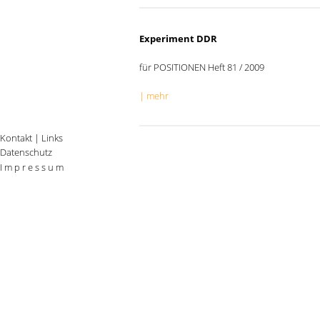
Experiment DDR
für POSITIONEN Heft 81 / 2009
| mehr
Kontakt
|
Links
Datenschutz
I m p r e s s u m