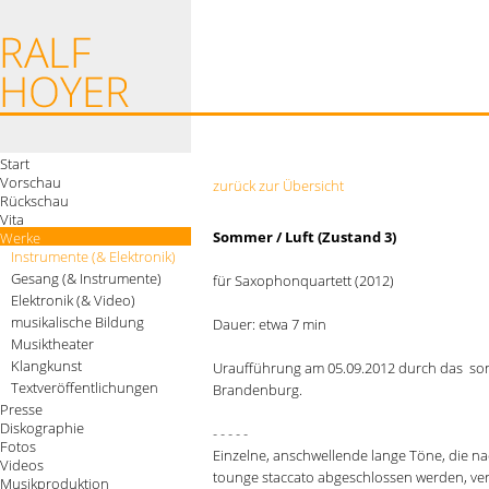
Start
Vorschau
zurück zur Übersicht
Rückschau
Vita
Sommer / Luft (Zustand 3)
Werke
Instrumente (& Elektronik)
Gesang (& Instrumente)
für Saxophonquartett (2012)
Elektronik (& Video)
musikalische Bildung
Dauer: etwa 7 min
Musiktheater
Klangkunst
Uraufführung am 05.09.2012 durch das soni
Textveröffentlichungen
Brandenburg.
Presse
Diskographie
- - - - -
Fotos
Einzelne, anschwellende lange Töne, die na
Videos
tounge staccato abgeschlossen werden, ver
Musikproduktion