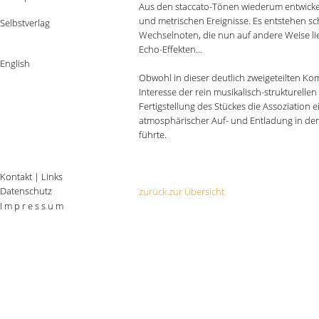
Aus den staccato-Tönen wiederum entwickel
und metrischen Ereignisse. Es entstehen sc
Selbstverlag
Wechselnoten, die nun auf andere Weise li
Echo-Effekten...
English
Obwohl in dieser deutlich zweigeteilten K
Interesse der rein musikalisch-strukturellen
Fertigstellung des Stückes die Assoziation 
atmosphärischer Auf- und Entladung in den S
führte.
Kontakt
|
Links
Datenschutz
zurück zur Übersicht
I m p r e s s u m