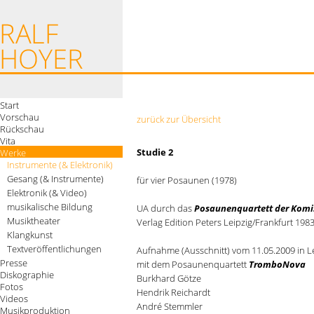
Start
Vorschau
zurück zur Übersicht
Rückschau
Vita
Studie 2
Werke
Instrumente (& Elektronik)
Gesang (& Instrumente)
für vier Posaunen (1978)
Elektronik (& Video)
musikalische Bildung
UA durch das
Posaunenquartett der Komis
Musiktheater
Verlag Edition Peters Leipzig/Frankfurt 198
Klangkunst
Textveröffentlichungen
Aufnahme (Ausschnitt) vom 11.05.2009 in L
Presse
mit dem Posaunenquartett
TromboNova
Diskographie
Burkhard Götze
Fotos
Hendrik Reichardt
Videos
André Stemmler
Musikproduktion