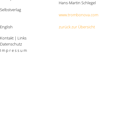
Hans-Martin Schlegel
Selbstverlag
www.trombonova.com
English
zurück zur Übersicht
Kontakt
|
Links
Datenschutz
I m p r e s s u m