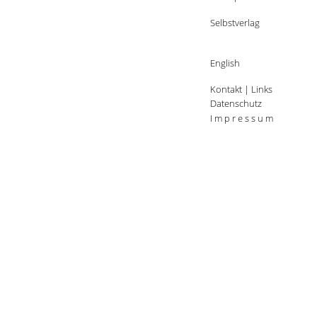
Selbstverlag
English
Kontakt
|
Links
Datenschutz
I m p r e s s u m