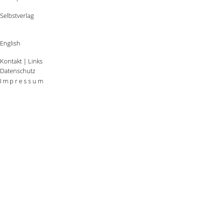
Selbstverlag
English
Kontakt
|
Links
Datenschutz
I m p r e s s u m